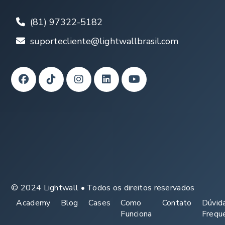
(81) 97322-5182
suportecliente@lightwallbrasil.com
© 2024 Lightwall • Todos os direitos reservados
Academy
Blog
Cases
Como
Contato
Dúvid
Funciona
Frequ