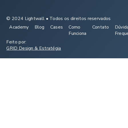
© 2024 Lightwall • Todos os direitos reservados
Academy
Blog
Cases
Como
Contato
Dúvid
Funciona
Frequ
Feito por:
GRID Design & Estratégia